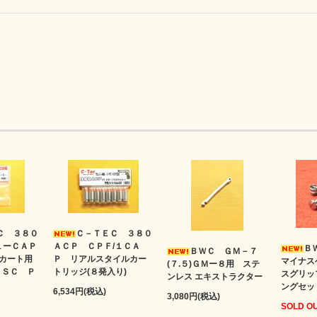
Ｃ ３８０
Ｃ－ＴＥＣ ３８０
１ーＣＡＰ
ＡＣＰ ＣＰＦ/１ＣＡ
Ｂ
ＢＷＣ ＧＭ－７
カート用
Ｐ リアルスタイルカー
マイナス
(７.５)ＧＭー８用 ステ
ＫＳＣ Ｐ
トリッジ(８発入り)
スグリッ
ンレス エキストラクター
ングセッ
6,534円(税込)
3,080円(税込)
SOLD O