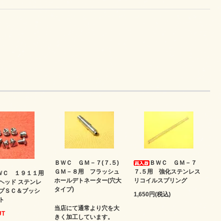
ＢＷＣ ＧＭ－７(７.５)
ＢＷＣ ＧＭ－７
ＧＭ－８用 フラッシュ
７.５用 強化ステンレス
ＷＣ １９１１用
ホールデトネーター(穴大
リコイルスプリング
ヘッド ステンレ
タイプ)
プＳＣ＆ブッシ
1,650円(税込)
ト
当店にて通常より穴を大
UT
きく加工しています。