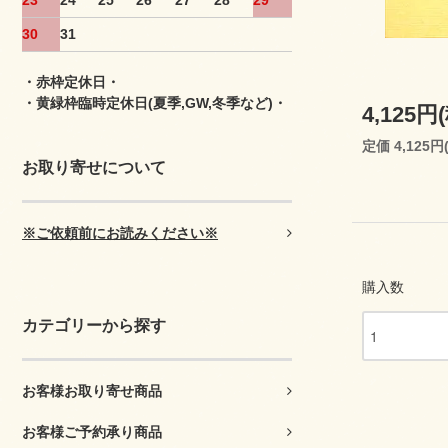
23
24
25
26
27
28
29
30
31
・赤枠定休日・
・黄緑枠臨時定休日(夏季,GW,冬季など)・
4,125円
定価 4,125円
お取り寄せについて
※ご依頼前にお読みください※
購入数
カテゴリーから探す
お客様お取り寄せ商品
お客様ご予約承り商品