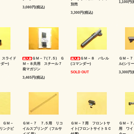
1,100円
別売
3,080円(税込)
3,300円(税込)
 スライド
ＧＭ－７(７.５) Ｇ
ＧＭ－８ バレル
ＧＭ－７
ダー)
Ｍ－８共用 スチール７
(コマンダー)
ル(シリ
発マガジン
SOLD OUT
3,300円
3,465円(税込)
) ＧＭ－
ＧＭ－７ ７.５用 リコ
ＧＭ－７用 フロントサ
ＧＭ－７.
リンクピ
イルスプリング（フルサ
イト(フロントサイトＳＣ
用 ワイ