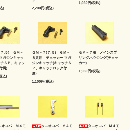
プ
1,980円(税込)
込)
2,200円(税込)
７.５) ＧＭ－
ＧＭ－７(７.５) ＧＭ－
ＧＭ－７用 メインスプ
マガジンキャッ
８共用 チェッカー マガ
リングハウジング(チェッ
ッチＳＰ、キャッ
ジンキャッチ(キャッチＳ
カー)
付属)
Ｐ、キャッチロック付
1,980円(税込)
属)
(税込)
1,100円(税込)
ニオコバ Ｍ４モ
タニオコバ Ｍ４モ
タニオコバ Ｍ４モ