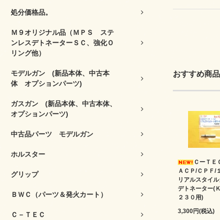
処分価格品。
Ｍ９オリジナル品（ＭＰＳ ステ
ンレスデトネーターＳＣ、強化Ｏ
リング他）
モデルガン (新品本体、中古本
おすすめ商品
体 オプションパーツ)
ガスガン (新品本体、中古本体、
オプションパーツ)
中古品パーツ モデルガン
ホルスター
ＣーＴＥ
ＡＣＰ/ＣＰＦ/
グリップ
リアルスタイル
デトネーター(
ＢＷＣ（パーツ＆発火カート）
２３０用)
3,300円(税込)
Ｃ－ＴＥＣ