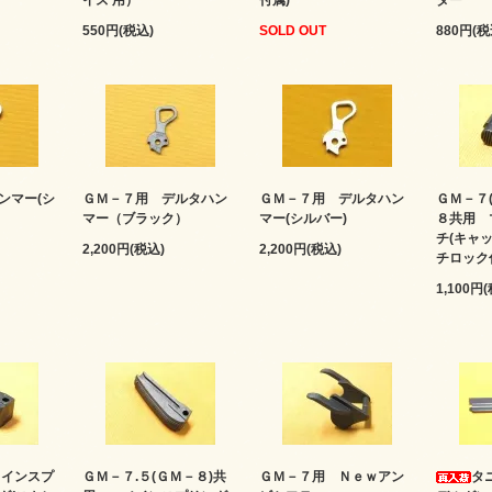
イズ 用）
付属)
ター
550円(税込)
SOLD OUT
880円(税
ンマー(シ
ＧＭ－７用 デルタハン
ＧＭ－７用 デルタハン
ＧＭ－７(
マー（ブラック）
マー(シルバー)
８共用 
チ(キャ
2,200円(税込)
2,200円(税込)
チロック
1,100円
インスプ
ＧＭ－７.５(ＧＭ－８)共
ＧＭ－７用 Ｎｅｗアン
タ