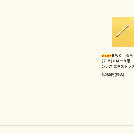
ＢＷＣ ＧＭ
(７.５)ＧＭー８用
ンレス エキストラ
3,080円(税込)