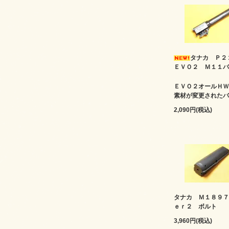
タナカ Ｐ
ＥＶＯ２ Ｍ１１バ
ＥＶＯ２オールＨＷ
素材が変更されたバ
2,090円(税込)
タナカ Ｍ１８９７
ｅｒ２ ボルト
3,960円(税込)