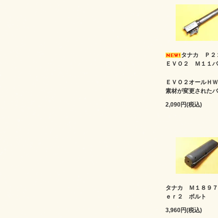
タナカ Ｐ
ＥＶＯ２ Ｍ１１バ
ＥＶＯ２オールＨＷ
素材が変更されたバ
2,090円(税込)
タナカ Ｍ１８９７
ｅｒ２ ボルト
3,960円(税込)