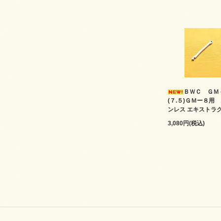
ＢＷＣ ＧＭ
(７.５)ＧＭー８用
ンレス エキストラ
3,080円(税込)