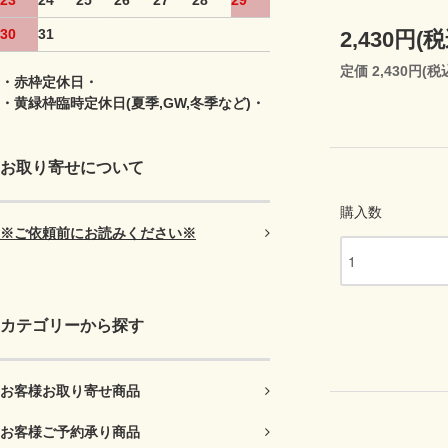
23
24
25
26
27
28
29
30
31
2,430円(税
定価 2,430円(税
・赤枠定休日・
・黄緑枠臨時定休日(夏季,GW,冬季など)・
お取り寄せについて
購入数
※ご依頼前にお読みください※
カテゴリーから探す
お客様お取り寄せ商品
お客様ご予約承り商品