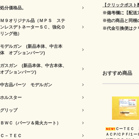
【クリックポスト
処分価格品。
※備考欄に【配送
Ｍ９オリジナル品（ＭＰＳ ステ
※他の商品と同梱
ンレスデトネーターＳＣ、強化Ｏ
※代金引換便はク
リング他）
モデルガン (新品本体、中古本
体 オプションパーツ)
ガスガン (新品本体、中古本体、
オプションパーツ)
おすすめ商品
中古品パーツ モデルガン
ホルスター
グリップ
ＢＷＣ（パーツ＆発火カート）
ＣーＴＥＣ 
ＡＣＰ/ＣＰＦ/１ー
Ｃ－ＴＥＣ