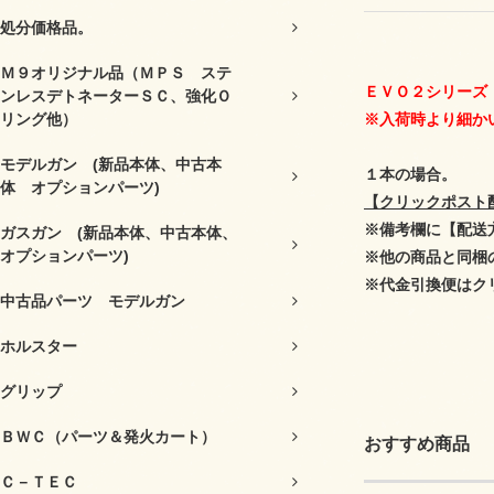
処分価格品。
Ｍ９オリジナル品（ＭＰＳ ステ
ＥＶＯ２シリーズ
ンレスデトネーターＳＣ、強化Ｏ
リング他）
※入荷時より細か
モデルガン (新品本体、中古本
１本の場合。
体 オプションパーツ)
【クリックポスト
※備考欄に【配送
ガスガン (新品本体、中古本体、
オプションパーツ)
※他の商品と同梱
※代金引換便はク
中古品パーツ モデルガン
ホルスター
グリップ
ＢＷＣ（パーツ＆発火カート）
おすすめ商品
Ｃ－ＴＥＣ