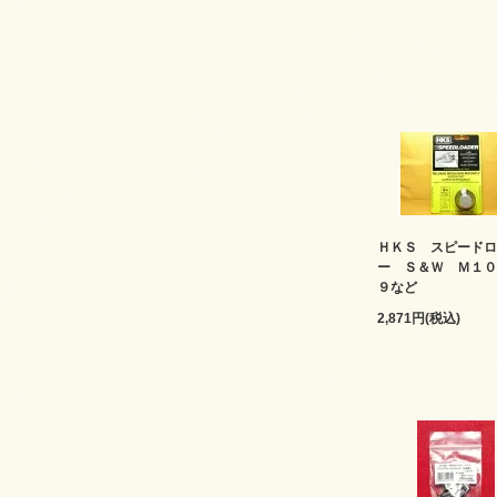
ＨＫＳ スピードロ
ー Ｓ＆Ｗ Ｍ１０
９など
2,871円(税込)