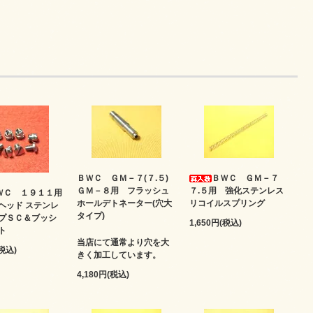
ＢＷＣ ＧＭ－７(７.５)
ＢＷＣ ＧＭ－７
ＧＭ－８用 フラッシュ
７.５用 強化ステンレス
ＷＣ １９１１用
ホールデトネーター(穴大
リコイルスプリング
ヘッド ステンレ
タイプ)
プＳＣ＆ブッシ
1,650円(税込)
ト
当店にて通常より穴を大
(税込)
きく加工しています。
4,180円(税込)