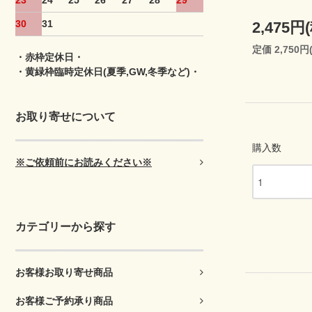
23
24
25
26
27
28
29
30
31
2,475円
定価 2,750円
・赤枠定休日・
・黄緑枠臨時定休日(夏季,GW,冬季など)・
お取り寄せについて
購入数
※ご依頼前にお読みください※
カテゴリーから探す
お客様お取り寄せ商品
お客様ご予約承り商品