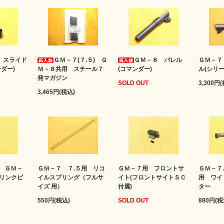
 スライド
ＧＭ－７(７.５) Ｇ
ＧＭ－８ バレル
ＧＭ－７
ダー)
Ｍ－８共用 スチール７
(コマンダー)
ル(シリ
発マガジン
SOLD OUT
3,300円
3,465円(税込)
) ＧＭ－
ＧＭ－７ ７.５用 リコ
ＧＭ－７用 フロントサ
ＧＭ－７.
リンクピ
イルスプリング（フルサ
イト(フロントサイトＳＣ
用 ワイ
イズ 用）
付属)
ター
550円(税込)
SOLD OUT
880円(税