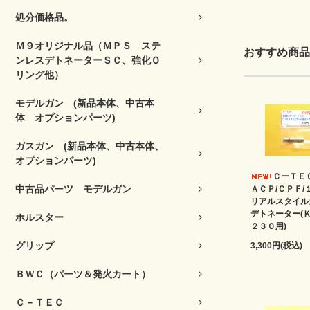
処分価格品。
Ｍ９オリジナル品（ＭＰＳ ステ
おすすめ商品
ンレスデトネーターＳＣ、強化Ｏ
リング他）
モデルガン (新品本体、中古本
体 オプションパーツ)
ガスガン (新品本体、中古本体、
オプションパーツ)
ＣーＴＥ
中古品パーツ モデルガン
ＡＣＰ/ＣＰＦ/
リアルスタイル
デトネーター(
ホルスター
２３０用)
グリップ
3,300円(税込)
ＢＷＣ（パーツ＆発火カート）
Ｃ－ＴＥＣ