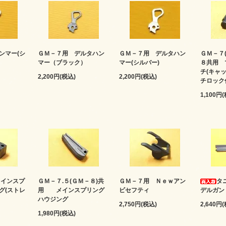
ンマー(シ
ＧＭ－７用 デルタハン
ＧＭ－７用 デルタハン
ＧＭ－７(
マー（ブラック）
マー(シルバー)
８共用 
チ(キャ
2,200円(税込)
2,200円(税込)
チロック
1,100円
インスプ
ＧＭ－７.５(ＧＭ－８)共
ＧＭ－７用 Ｎｅｗアン
タ
グ(ストレ
用 メインスプリング
ビセフティ
デルガン
ハウジング
2,750円(税込)
2,640円
1,980円(税込)