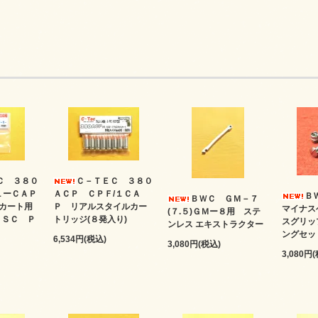
Ｃ ３８０
Ｃ－ＴＥＣ ３８０
１ーＣＡＰ
ＡＣＰ ＣＰＦ/１ＣＡ
Ｂ
ＢＷＣ ＧＭ－７
カート用
Ｐ リアルスタイルカー
マイナス
(７.５)ＧＭー８用 ステ
ＫＳＣ Ｐ
トリッジ(８発入り)
スグリッ
ンレス エキストラクター
ングセッ
6,534円(税込)
3,080円(税込)
3,080円