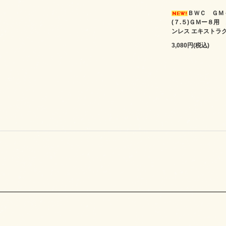
ＢＷＣ ＧＭ
(７.５)ＧＭー８用
ンレス エキストラ
3,080円(税込)