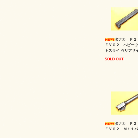
タナカ Ｐ
ＥＶＯ２ ヘビーウ
トスライド(リアサイ
SOLD OUT
タナカ Ｐ
ＥＶＯ２ Ｍ１１バ