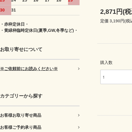
23
24
25
26
27
28
29
30
31
2,871円(税
定価 3,190円(税
・赤枠定休日・
・黄緑枠臨時定休日(夏季,GW,冬季など)・
お取り寄せについて
購入数
※ご依頼前にお読みください※
カテゴリーから探す
お客様お取り寄せ商品
お客様ご予約承り商品