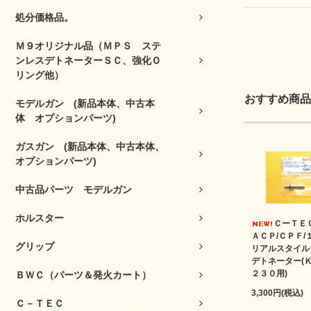
処分価格品。
Ｍ９オリジナル品（ＭＰＳ ステ
ンレスデトネーターＳＣ、強化Ｏ
リング他）
おすすめ商品
モデルガン (新品本体、中古本
体 オプションパーツ)
ガスガン (新品本体、中古本体、
オプションパーツ)
中古品パーツ モデルガン
ホルスター
ＣーＴＥ
ＡＣＰ/ＣＰＦ/
グリップ
リアルスタイル
デトネーター(
２３０用)
ＢＷＣ（パーツ＆発火カート）
3,300円(税込)
Ｃ－ＴＥＣ