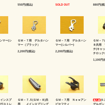
550円(税込)
SOLD OUT
880円(税
ンマー(シ
ＧＭ－７用 デルタハン
ＧＭ－７用 デルタハン
ＧＭ－７(
マー（ブラック）
マー(シルバー)
８共用 
チ(キャ
2,200円(税込)
2,200円(税込)
チロック
1,100円
インスプ
ＧＭ－７.５(ＧＭ－８)共
ＧＭ－７用 Ｎｅｗアン
タ
グ(ストレ
用 メインスプリング
ビセフティ
デルガン