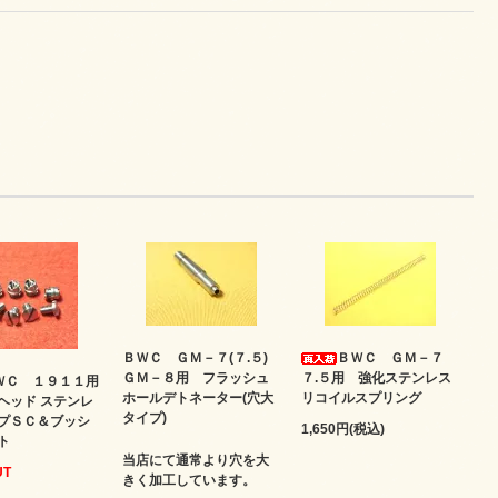
ＢＷＣ ＧＭ－７(７.５)
ＢＷＣ ＧＭ－７
ＧＭ－８用 フラッシュ
７.５用 強化ステンレス
ＷＣ １９１１用
ホールデトネーター(穴大
リコイルスプリング
ヘッド ステンレ
タイプ)
プＳＣ＆ブッシ
1,650円(税込)
ト
当店にて通常より穴を大
UT
きく加工しています。