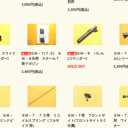
別売
3,080円(税込)
3,300円(税込)
 スライド
ＧＭ－７(７.５) Ｇ
ＧＭ－８ バレル
ＧＭ－７
ダー)
Ｍ－８共用 スチール７
(コマンダー)
ル(シリ
発マガジン
SOLD OUT
3,300円
3,465円(税込)
) ＧＭ－
ＧＭ－７ ７.５用 リコ
ＧＭ－７用 フロントサ
ＧＭ－７.
リンクピ
イルスプリング（フルサ
イト(フロントサイトＳＣ
用 ワイ
イズ 用）
付属)
ター