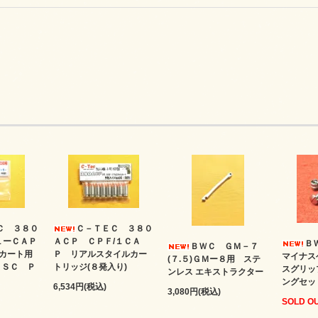
Ｃ ３８０
Ｃ－ＴＥＣ ３８０
１ーＣＡＰ
ＡＣＰ ＣＰＦ/１ＣＡ
Ｂ
ＢＷＣ ＧＭ－７
カート用
Ｐ リアルスタイルカー
マイナス
(７.５)ＧＭー８用 ステ
ＫＳＣ Ｐ
トリッジ(８発入り)
スグリッ
ンレス エキストラクター
ングセッ
6,534円(税込)
3,080円(税込)
SOLD O