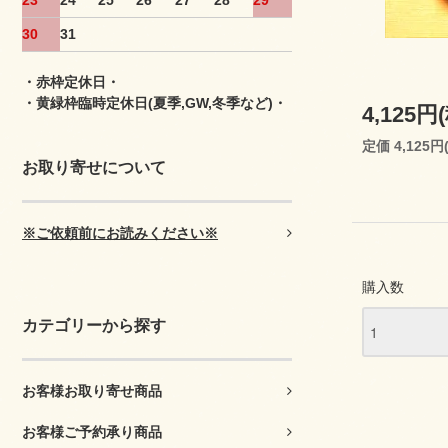
23
24
25
26
27
28
29
30
31
・赤枠定休日・
・黄緑枠臨時定休日(夏季,GW,冬季など)・
4,125円
定価 4,125円
お取り寄せについて
※ご依頼前にお読みください※
購入数
カテゴリーから探す
お客様お取り寄せ商品
お客様ご予約承り商品