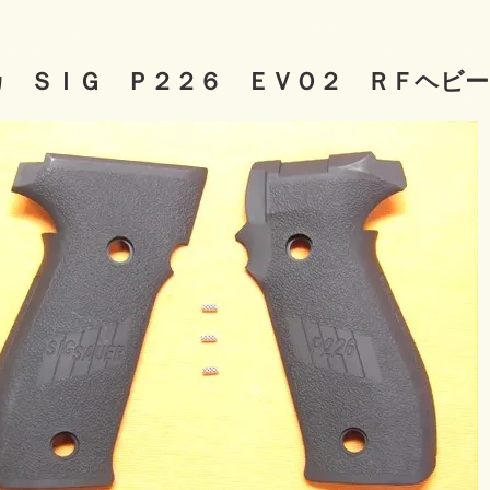
カ ＳＩＧ Ｐ２２６ ＥＶＯ２ ＲＦヘビー