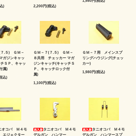
1,980円(税込)
込)
2,200円(税込)
７.５) ＧＭ－
ＧＭ－７(７.５) ＧＭ－
ＧＭ－７用 メインスプ
マガジンキャッ
８共用 チェッカー マガ
リングハウジング(チェッ
ッチＳＰ、キャッ
ジンキャッチ(キャッチＳ
カー)
付属)
Ｐ、キャッチロック付
1,980円(税込)
属)
(税込)
1,100円(税込)
ニオコバ Ｍ４モ
タニオコバ Ｍ４モ
タニオコバ Ｍ４モ
 エジェクター
デルガン ハンマー
デルガン ハンマースプ